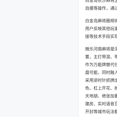
白金岛长沙麻将
自摸等操作，通
白金岛麻将圈规律
用户反映其他玩家
接等技术手段实现
微乐河南麻将是
置，主打带混、
作为万能牌替代
盘可能，同时融
采用逆时针抓牌
色、杠上开花、
天地胡、绝张加
建房、实时语音
开封等城市玩法