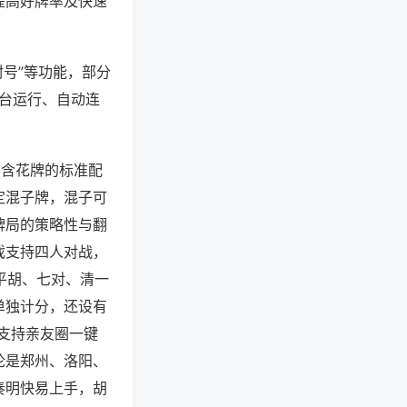
提高好牌率及快速
封号”等功能，部分
后台运行、自动连
不含花牌的标准配
定混子牌，混子可
牌局的策略性与翻
戏支持四人对战，
平胡、七对、清一
单独计分，还设有
支持亲友圈一键
论是郑州、洛阳、
奏明快易上手，胡