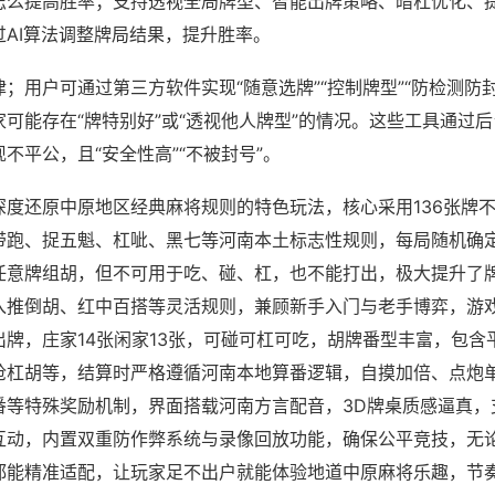
怎么提高胜率；支持透视全局牌型、智能出牌策略、暗杠优化、
过AI算法调整牌局结果，提升胜率。
；用户可通过第三方软件实现“随意选牌”“控制牌型”“防检测防
可能存在“牌特别好”或“透视他人牌型”的情况。这些工具通过
不平公，且“安全性高”“不被封号”。
深度还原中原地区经典麻将规则的特色玩法，核心采用136张牌
带跑、捉五魁、杠呲、黑七等河南本土标志性规则，每局随机确
任意牌组胡，但不可用于吃、碰、杠，也不能打出，极大提升了
入推倒胡、红中百搭等灵活规则，兼顾新手入门与老手博弈，游
出牌，庄家14张闲家13张，可碰可杠可吃，胡牌番型丰富，包含
抢杠胡等，结算时严格遵循河南本地算番逻辑，自摸加倍、点炮
番等特殊奖励机制，界面搭载河南方言配音，3D牌桌质感逼真，
互动，内置双重防作弊系统与录像回放功能，确保公平竞技，无
都能精准适配，让玩家足不出户就能体验地道中原麻将乐趣，节