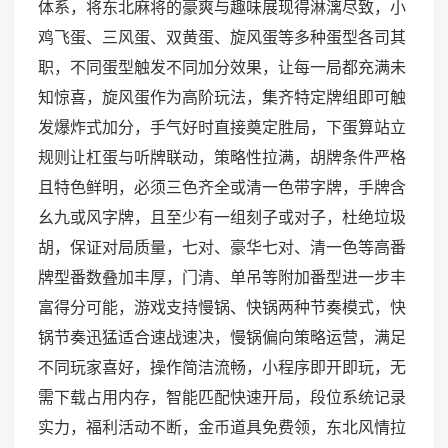
体系，将东北麻将的豪爽与趣味展现得淋漓尽致，小
鸡飞蛋、三风蛋、双黄蛋、旋风蛋等多种蛋型各司其
职，不同蛋型触发不同加分效果，让每一局都充满未
知惊喜，旋风蛋作为高阶玩法，集齐特定牌组即可触
发爆炸式加分，手气好时直接奠定胜局，下蛋算站立
规则让杠蛋与听牌联动，策略性拉满，胡牌条件严格
且特色鲜明，必须三色齐全或清一色带字牌，手牌含
幺九或风字牌，且至少有一组刻子或对子，杜绝垃圾
胡，保证对局质量，七对、豪华七对、清一色等高番
牌型番数叠加丰厚，门清、单吊等附加番型进一步丰
富得分可能，游戏支持慢锅、快锅两种节奏模式，快
锅节奏迅猛适合速战速决，慢锅偏向策略运营，满足
不同玩家喜好，操作简洁流畅，小程序即开即玩，无
需下载占用内存，智能匹配快速开局，段位系统记录
实力，福利活动不断，金币道具免费领，东北风情拉