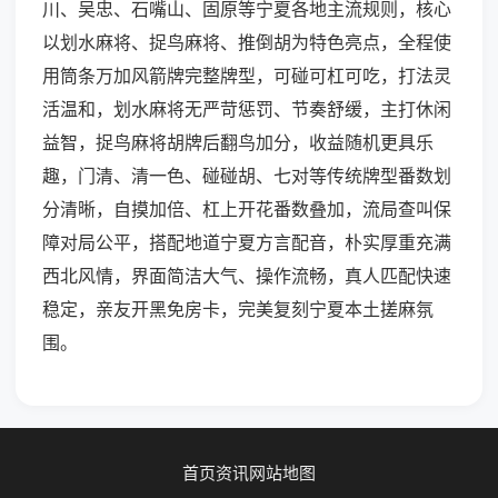
川、吴忠、石嘴山、固原等宁夏各地主流规则，核心
以划水麻将、捉鸟麻将、推倒胡为特色亮点，全程使
用筒条万加风箭牌完整牌型，可碰可杠可吃，打法灵
活温和，划水麻将无严苛惩罚、节奏舒缓，主打休闲
益智，捉鸟麻将胡牌后翻鸟加分，收益随机更具乐
趣，门清、清一色、碰碰胡、七对等传统牌型番数划
分清晰，自摸加倍、杠上开花番数叠加，流局查叫保
障对局公平，搭配地道宁夏方言配音，朴实厚重充满
西北风情，界面简洁大气、操作流畅，真人匹配快速
稳定，亲友开黑免房卡，完美复刻宁夏本土搓麻氛
围。
首页
资讯
网站地图