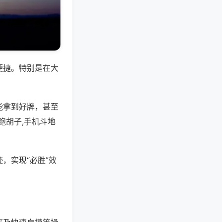
便捷。特别是在大
能拿到好牌，甚至
跑胡子,手机斗地
，实现“必胜”效
。