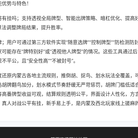
能优势与特色！
将有挂吗；支持透视全局牌型、智能出牌策略、暗杠优化、提高
算法调整牌局结果，提升胜率。
；用户可通过第三方软件实现“随意选牌”“控制牌型”“防检测防
可能存在“牌特别好”或“透视他人牌型”的情况。这些工具通过
不平公，且“安全性高”“不被封号”。
度还原内蒙古各地主流规则，推倒胡、捉鸟、划水玩法全覆盖，
鸟胡牌翻鸟加分，划水模式节奏舒缓无严苛惩罚，胡牌门槛低适
等高番牌型收益可观，结算规则透明公平，界面设计人性化，方
，真人对战公平有挂，新手易上手，是内蒙及西北玩家线上搓麻