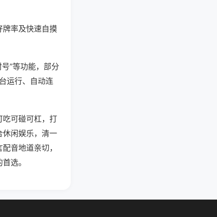
好牌率及快速自摸
封号”等功能，部分
后台运行、自动连
可吃可碰可杠，打
合休闲娱乐，清一
言配音地道亲切，
的首选。