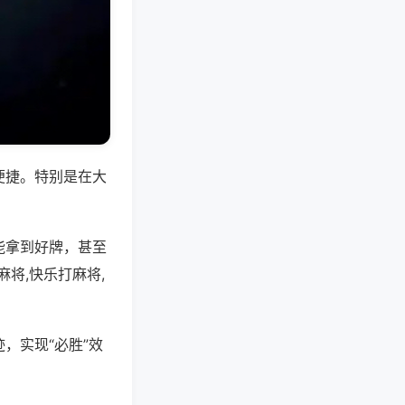
便捷。特别是在大
能拿到好牌，甚至
将,快乐打麻将,
，实现“必胜”效
。