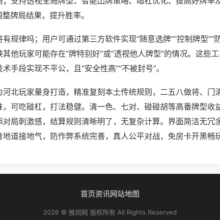
吗；支持透视全局牌型、智能出牌策略、暗杠优化、提高好牌率
调整牌局结果，提升胜率。
有规律吗；用户可通过第三方软件实现“随意选牌”“控制牌型”“
其他玩家可能存在“牌特别好”或“透视他人牌型”的情况。这些
术手段实现不平公，且“安全性高”“不被封号”。
为河北玩家量身打造，精准复刻本土传统规则，二五八做将、门
味，可吃碰杠，打法稳健。清一色、七对、碰碰胡等高番牌型收
添对局刺激感，结算规则清晰明了，无复杂计算。界面简洁无冗
音地道接地气，防作弊系统完善，真人公平对战，免房卡开黑畅
首页
资讯
网站地图
2026 © 推则网 版权所有 All Rights Reserved