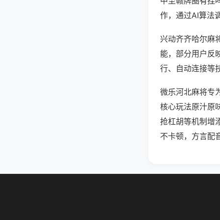
中至赣牌圈有挂
作，通过AI算法
兴动齐齐哈尔麻将
能，部分用户反映
行、自动连接等技
微乐河北麻将专
核心玩法原汁原
抢杠胡等机制增
不卡顿，方言配