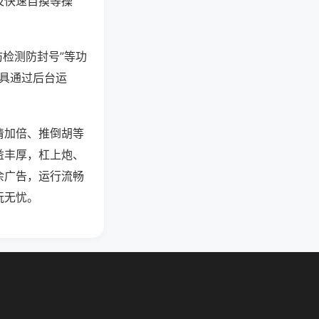
及快速自摸等操
防检测防封号”等功
工具通过后台运
清加倍、推倒胡等
益丰厚，杠上炮、
余广告，运行流畅
玩无忧。