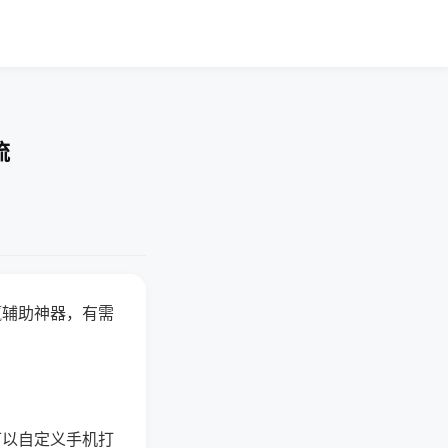
流
赢辅助神器，有需
可以自定义手机打