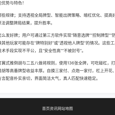
能优势与特色！
哪些规律；支持透视全局牌型、智能出牌策略、暗杠优化、提高
算法调整牌局结果，提升胜率。
么发好牌；用户可通过第三方软件实现“随意选牌”“控制牌型”“
其他玩家可能存在“牌特别好”或“透视他人牌型”的情况。这些
术手段实现不平公，且“安全性高”“不被封号”。
打冀式推倒胡与二五八做将规则，使用136张全牌，可吃碰杠，
碰胡等高番牌型收益丰厚。自摸三家付、点炮一家付，杠上开花
方言配音朴实亲切，界面简洁大气，真人匹配快速稳定。
首页
资讯
网站地图