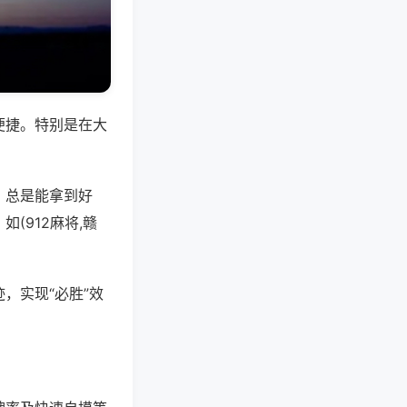
便捷。特别是在大
，总是能拿到好
(912麻将,赣
，实现“必胜”效
。