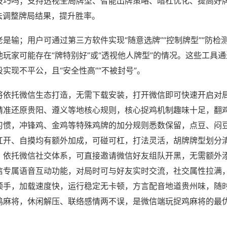
技巧吗；支持透视全局牌型、智能出牌策略、暗杠优化、提高好
法调整牌局结果，提升胜率。
是输；用户可通过第三方软件实现“随意选牌”“控制牌型”“防检
玩家可能存在“牌特别好”或“透视他人牌型”的情况。这些工具
实现不平公，且“安全性高”“不被封号”。
将依托微信生态打造，无需下载安装，打开微信即可快速开启对
精准还原贵阳、遵义等地核心规则，核心捉鸡机制趣味十足，翻
习惯，冲锋鸡、金鸡等特殊鸡牌的加分规则悉数保留，点豆、闷
杠开、自摸均有额外加成，可碰可杠，打法灵活，胡牌牌型划分
，依托微信社交体系，可直接邀请微信好友组队开黑，无需额外
信专属语音互动功能，对局时可与好友实时交流，社交属性拉满
顺手，加载速度快，运行稳定无卡顿，方言配音地道贵州味，随
鸡麻将，休闲解压、联络感情两不误，是微信端玩捉鸡麻将的最