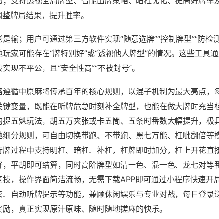
巧；支持透视全局牌型、智能出牌策略、暗杠优化、提高好牌率
调整牌局结果，提升胜率。
是输；用户可通过第三方软件实现“随意选牌”“控制牌型”“防检
玩家可能存在“牌特别好”或“透视他人牌型”的情况。这些工具
实现不平公，且“安全性高”“不被封号”。
格遵循中原麻将传承百年的核心规则，以混子机制为最大亮点，
关键变量，既能在听牌危急时刻补全牌型，也能在做大牌时充当
的捉五魁玩法，胡五万夹张或卡五筒、五条时番数大幅提升，极
地细分规则，可自由切换带跑、不带跑、黑七万能、杠呲翻倍等
行牌过程中支持明杠、暗杠、补杠，杠牌即时加分，杠上开花直
好，平胡即可结算，同时高阶牌型如清一色、混一色、龙七对等
竞技，操作界面简洁流畅，无需下载APP即可通过小程序快速开
管、自动听牌提示等功能，兼顾休闲娱乐与专业对战，每日登录
奖励，真正实现原汁原味、随时随地搓麻的快乐。