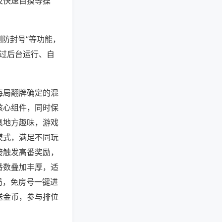
及快速自摸等操
测防封号”等功能，
通过后台运行、自
每局翻牌确定的混
核心组件，同时保
具地方趣味，游戏
模式，满足不同玩
接触发高番奖励，
番数叠加丰厚，适
局，免房号一键进
送金币，参与排位