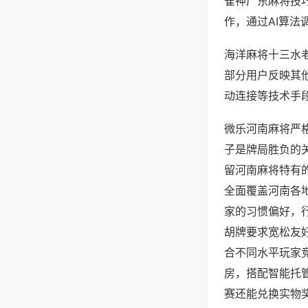
雀神广东麻将技
作，通过AI算法
海洋麻将十三水老
部分用户反映其他
动连接等技术手段
微乐河南麻将严
子是牌局胜负的
留河南麻将特有
全面覆盖河南各
家的习惯偏好，
胡牌要求宽松友
合不同水平玩家
房，搭配智能托
赛还能兑换实物